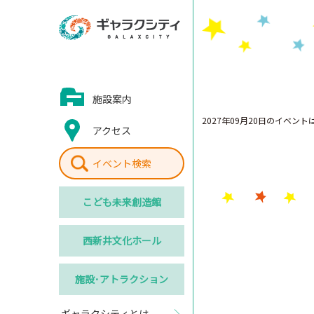
施設案内
2027年09月20日のイベン
アクセス
イベント検索
こども
未来創造館
西新井
文化ホール
施設･
アトラクション
ギャラクシティとは