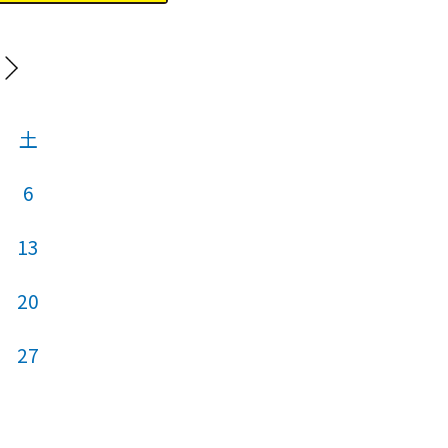
202
土
日
月
火
6
13
5
6
7
20
12
13
14
27
19
20
21
26
27
28