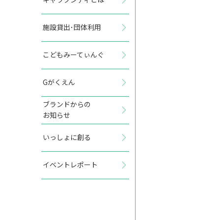
施設貸出･団体利用
2027年10月
こどもみーてぃんぐ
日
月
火
水
木
金
土
Gがくえん
1
2
ブランドからの
お知らせ
3
4
5
6
7
8
9
いっしょに創る
10
11
12
13
14
15
16
イベントレポート
17
18
19
20
21
22
23
24
25
26
27
28
29
30