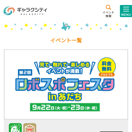
アクセス
施設案内
イベント
検索
こども
西新井
施設･
未来創造館
文化ホール
アトラクション
イベント一覧
ギャラクシティとは
施設貸出･団体利用
こどもみーてぃんぐ
Gがくえん
ブランドからの
お知らせ
いっしょに創る
イベントレポート