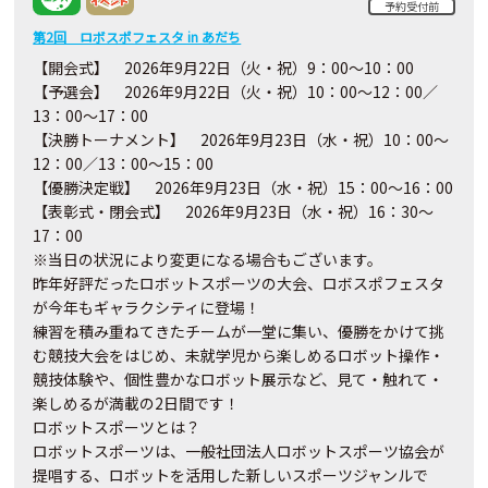
予約受付前
第2回 ロボスポフェスタ in あだち
【開会式】
2026
年9月
22
日（火・祝）
9
：
00
～
10
：
00
【予選会】
2026
年9月
22
日（火・祝）
10
：
00
～
12
：
00
／
13
：
00
～
17
：
00
【決勝トーナメント】
2026
年9月
23
日（水・祝）
10
：
00
～
12
：
00
／
13
：
00
～
15
：
00
【優勝決定戦】
2026
年9月
23
日（水・祝）
15
：
00
～
16
：
00
【表彰式・閉会式】
2026
年9月
23
日（水・祝）
16
：
30
～
17
：
00
※
当日の状況により変更になる場合もございます。
昨年好評だったロボットスポーツの大会、ロボスポフェスタ
が今年もギャラクシティに登場！
練習を積み重ねてきたチームが一堂に集い、優勝をかけて挑
む競技大会をはじめ、未就学児から楽しめるロボット操作・
競技体験や、個性豊かなロボット展示など、見て・触れて・
楽しめるが満載の2日間です！
ロボットスポーツとは？
ロボットスポーツは、一般社団法人ロボットスポーツ協会が
提唱する、ロボットを活用した新しいスポーツジャンルで