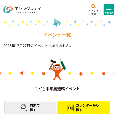
アクセス
施設案内
イベント
検索
こども
西新井
施設･
未来創造館
文化ホール
アトラクション
イベント一覧
ギャラクシティとは
2026年12月27日のイベントはありません。
施設貸出･団体利用
こどもみーてぃんぐ
Gがくえん
ブランドからの
お知らせ
こども未来創造館イベント
いっしょに創る
対象で
カレンダーから
探す
探す
イベントレポート