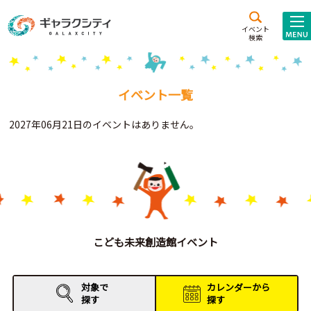
アクセス
施設案内
イベント
検索
こども
西新井
施設･
未来創造館
文化ホール
アトラクション
イベント一覧
ギャラクシティとは
2027年06月21日のイベントはありません。
施設貸出･団体利用
こどもみーてぃんぐ
Gがくえん
ブランドからの
お知らせ
こども未来創造館イベント
いっしょに創る
対象で
カレンダーから
探す
探す
イベントレポート