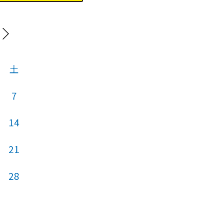
20
土
日
月
火
7
14
5
6
7
21
12
13
14
28
19
20
21
26
27
28