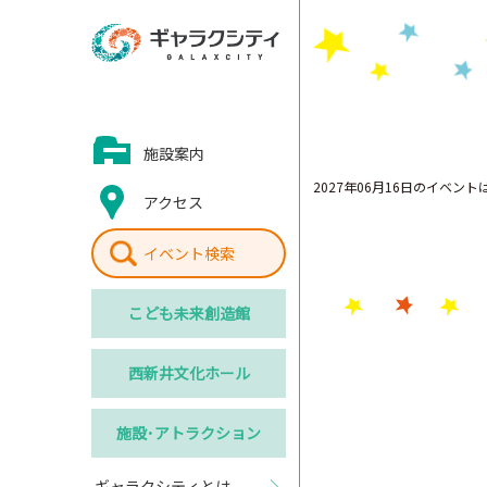
施設案内
2027年06月16日のイベン
アクセス
イベント検索
こども
未来創造館
西新井
文化ホール
施設･
アトラクション
ギャラクシティとは