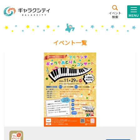
アクセス
施設案内
イベント
検索
こども
西新井
施設･
未来創造館
文化ホール
アトラクション
イベント一覧
ギャラクシティとは
施設貸出･団体利用
こどもみーてぃんぐ
Gがくえん
ブランドからの
お知らせ
いっしょに創る
イベントレポート