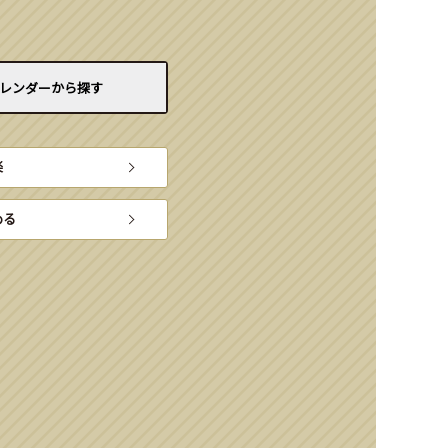
レンダーから
探す
楽
める