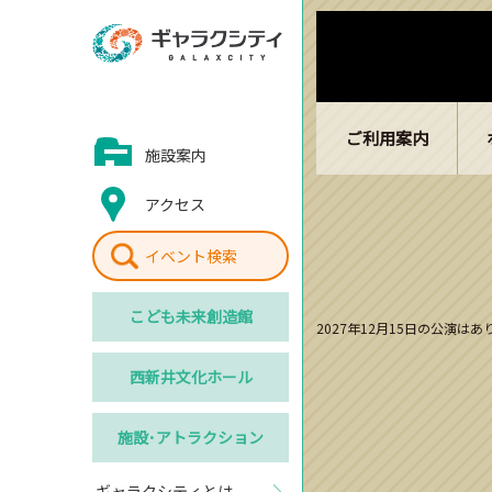
ご利用案内
施設案内
アクセス
イベント検索
こども
未来創造館
2027年12月15日の公演は
西新井
文化ホール
施設･
アトラクション
ギャラクシティとは