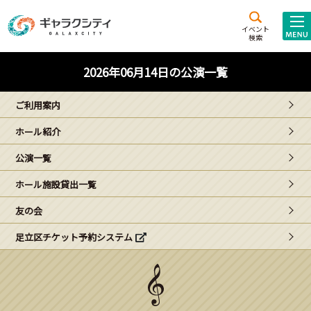
アクセス
施設案内
イベント
検索
こども
西新井
施設･
2026年06月14日の公演一覧
未来創造館
文化ホール
アトラクション
ご利用案内
ギャラクシティとは
ホール紹介
施設貸出･団体利用
公演一覧
こどもみーてぃんぐ
ホール施設貸出一覧
Gがくえん
友の会
足立区チケット予約システム
ブランドからの
お知らせ
いっしょに創る
イベントレポート