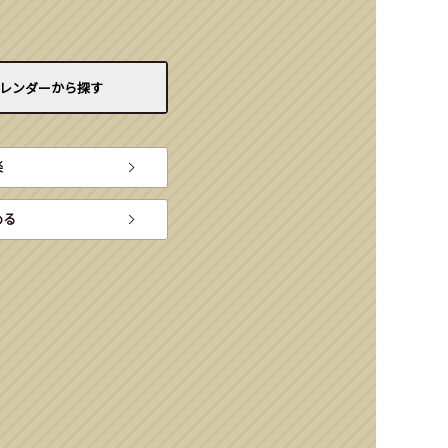
レンダーから
探す
楽
める