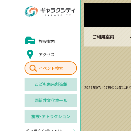
ご利用案内
施設案内
アクセス
イベント検索
こども
未来創造館
2027年07月07日の公演は
西新井
文化ホール
施設･
アトラクション
ギャラクシティとは