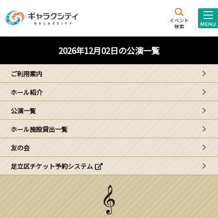
アクセス
施設案内
イベント
検索
こども
西新井
施設･
2026年12月02日の公演一覧
未来創造館
文化ホール
アトラクション
ご利用案内
ギャラクシティとは
ホール紹介
施設貸出･団体利用
公演一覧
こどもみーてぃんぐ
ホール施設貸出一覧
Gがくえん
友の会
足立区チケット予約システム
ブランドからの
お知らせ
いっしょに創る
イベントレポート