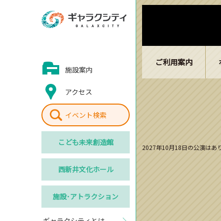
ご利用案内
施設案内
アクセス
イベント検索
こども
未来創造館
2027年10月18日の公演は
西新井
文化ホール
施設･
アトラクション
ギャラクシティとは