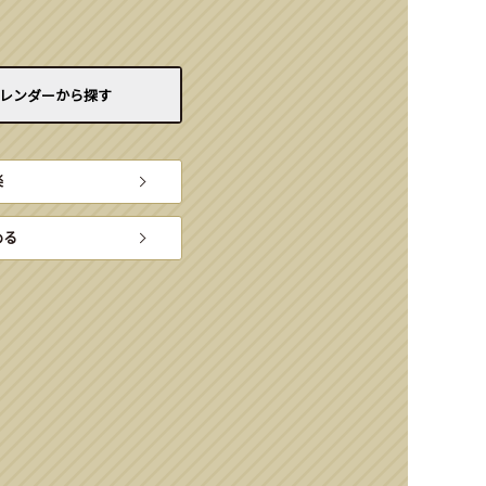
レンダーから
探す
楽
める