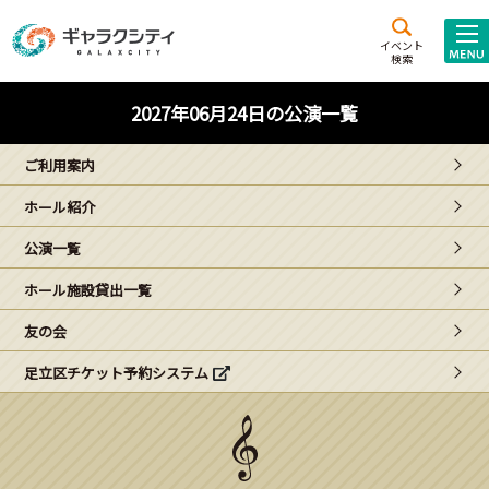
アクセス
施設案内
イベント
検索
こども
西新井
施設･
2027年06月24日の公演一覧
未来創造館
文化ホール
アトラクション
ご利用案内
ギャラクシティとは
ホール紹介
施設貸出･団体利用
公演一覧
こどもみーてぃんぐ
ホール施設貸出一覧
Gがくえん
友の会
足立区チケット予約システム
ブランドからの
お知らせ
いっしょに創る
イベントレポート