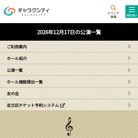
アクセス
施設案内
イベント
検索
こども
西新井
施設･
2026年12月17日の公演一覧
未来創造館
文化ホール
アトラクション
ご利用案内
ギャラクシティとは
ホール紹介
施設貸出･団体利用
公演一覧
こどもみーてぃんぐ
ホール施設貸出一覧
Gがくえん
友の会
足立区チケット予約システム
ブランドからの
お知らせ
いっしょに創る
イベントレポート