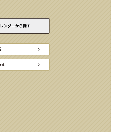
レンダーから
探す
楽
める