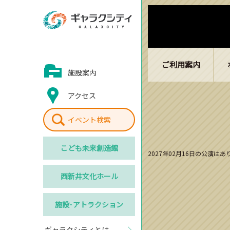
ご利用案内
施設案内
アクセス
イベント検索
こども
未来創造館
2027年02月16日の公演は
西新井
文化ホール
施設･
アトラクション
ギャラクシティとは