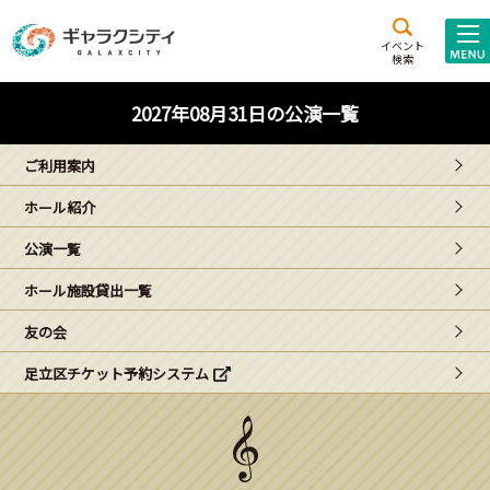
アクセス
施設案内
イベント
検索
こども
西新井
施設･
2027年08月31日の公演一覧
未来創造館
文化ホール
アトラクション
ご利用案内
ギャラクシティとは
ホール紹介
施設貸出･団体利用
公演一覧
こどもみーてぃんぐ
ホール施設貸出一覧
Gがくえん
友の会
足立区チケット予約システム
ブランドからの
お知らせ
いっしょに創る
イベントレポート