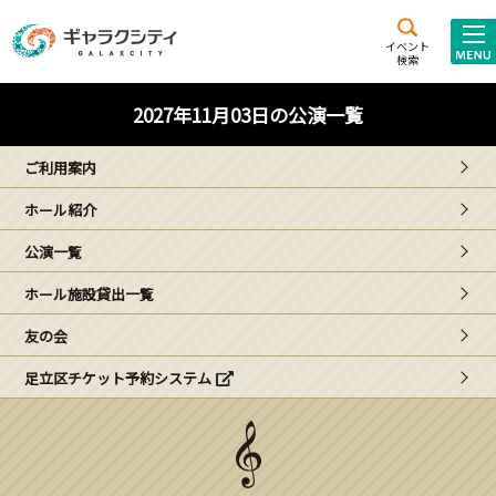
アクセス
施設案内
イベント
検索
こども
西新井
施設･
2027年11月03日の公演一覧
未来創造館
文化ホール
アトラクション
ご利用案内
ギャラクシティとは
ホール紹介
施設貸出･団体利用
公演一覧
こどもみーてぃんぐ
ホール施設貸出一覧
Gがくえん
友の会
足立区チケット予約システム
ブランドからの
お知らせ
いっしょに創る
イベントレポート