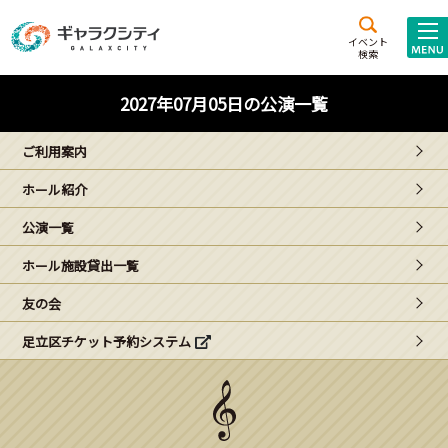
アクセス
施設案内
イベント
検索
こども
西新井
施設･
2027年07月05日の公演一覧
未来創造館
文化ホール
アトラクション
ご利用案内
ギャラクシティとは
ホール紹介
施設貸出･団体利用
公演一覧
こどもみーてぃんぐ
ホール施設貸出一覧
Gがくえん
友の会
足立区チケット予約システム
ブランドからの
お知らせ
いっしょに創る
イベントレポート