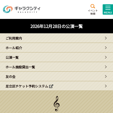
アクセス
施設案内
イベント
検索
こども
西新井
施設･
2026年12月28日の公演一覧
未来創造館
文化ホール
アトラクション
ご利用案内
ギャラクシティとは
ホール紹介
施設貸出･団体利用
公演一覧
こどもみーてぃんぐ
ホール施設貸出一覧
Gがくえん
友の会
足立区チケット予約システム
ブランドからの
お知らせ
いっしょに創る
イベントレポート