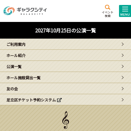
アクセス
施設案内
イベント
検索
こども
西新井
施設･
2027年10月25日の公演一覧
未来創造館
文化ホール
アトラクション
ご利用案内
ギャラクシティとは
ホール紹介
施設貸出･団体利用
公演一覧
こどもみーてぃんぐ
ホール施設貸出一覧
Gがくえん
友の会
足立区チケット予約システム
ブランドからの
お知らせ
いっしょに創る
イベントレポート