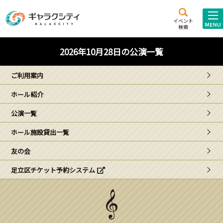
アクセス
施設案内
イベント
検索
こども
西新井
施設･
2026年10月28日の公演一覧
未来創造館
文化ホール
アトラクション
ご利用案内
ギャラクシティとは
ホール紹介
施設貸出･団体利用
公演一覧
こどもみーてぃんぐ
ホール施設貸出一覧
Gがくえん
友の会
足立区チケット予約システム
ブランドからの
お知らせ
いっしょに創る
イベントレポート