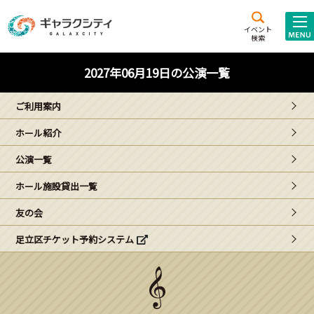
アクセス
施設案内
イベント
検索
こども
西新井
施設･
2027年06月19日の公演一覧
未来創造館
文化ホール
アトラクション
ご利用案内
ギャラクシティとは
ホール紹介
施設貸出･団体利用
公演一覧
こどもみーてぃんぐ
ホール施設貸出一覧
Gがくえん
友の会
足立区チケット予約システム
ブランドからの
お知らせ
いっしょに創る
イベントレポート