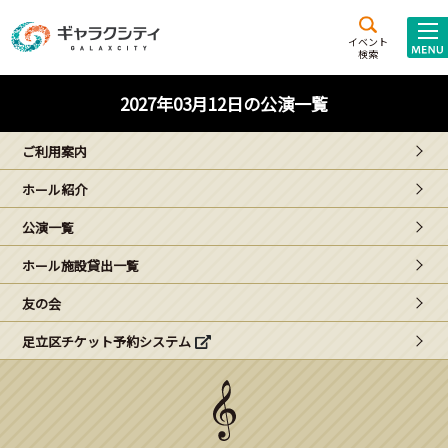
アクセス
施設案内
イベント
検索
こども
西新井
施設･
2027年03月12日の公演一覧
未来創造館
文化ホール
アトラクション
ご利用案内
ギャラクシティとは
ホール紹介
施設貸出･団体利用
公演一覧
こどもみーてぃんぐ
ホール施設貸出一覧
Gがくえん
友の会
足立区チケット予約システム
ブランドからの
お知らせ
いっしょに創る
イベントレポート