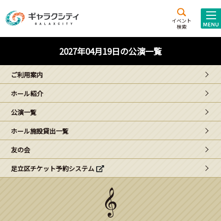
アクセス
施設案内
イベント
検索
こども
西新井
施設･
2027年04月19日の公演一覧
未来創造館
文化ホール
アトラクション
ご利用案内
ギャラクシティとは
ホール紹介
施設貸出･団体利用
公演一覧
こどもみーてぃんぐ
ホール施設貸出一覧
Gがくえん
友の会
足立区チケット予約システム
ブランドからの
お知らせ
いっしょに創る
イベントレポート