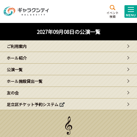
アクセス
施設案内
イベント
検索
こども
西新井
施設･
2027年09月08日の公演一覧
未来創造館
文化ホール
アトラクション
ご利用案内
ギャラクシティとは
ホール紹介
施設貸出･団体利用
公演一覧
こどもみーてぃんぐ
ホール施設貸出一覧
Gがくえん
友の会
足立区チケット予約システム
ブランドからの
お知らせ
いっしょに創る
イベントレポート