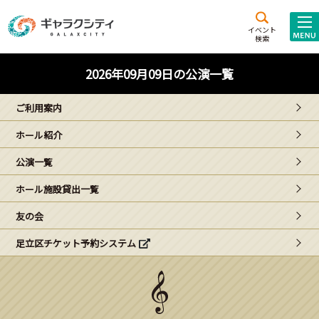
アクセス
施設案内
イベント
検索
こども
西新井
施設･
2026年09月09日の公演一覧
未来創造館
文化ホール
アトラクション
ご利用案内
ギャラクシティとは
ホール紹介
施設貸出･団体利用
公演一覧
こどもみーてぃんぐ
ホール施設貸出一覧
Gがくえん
友の会
足立区チケット予約システム
ブランドからの
お知らせ
いっしょに創る
イベントレポート