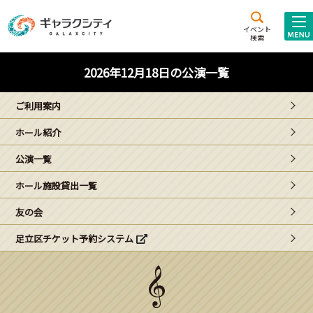
アクセス
施設案内
イベント
検索
こども
西新井
施設･
2026年12月18日の公演一覧
未来創造館
文化ホール
アトラクション
ご利用案内
ギャラクシティとは
ホール紹介
施設貸出･団体利用
公演一覧
こどもみーてぃんぐ
ホール施設貸出一覧
Gがくえん
友の会
足立区チケット予約システム
ブランドからの
お知らせ
いっしょに創る
イベントレポート