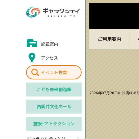
ご利用案内
施設案内
アクセス
イベント検索
こども
未来創造館
2026年07月20日の公演は
西新井
文化ホール
施設･
アトラクション
ギャラクシティとは