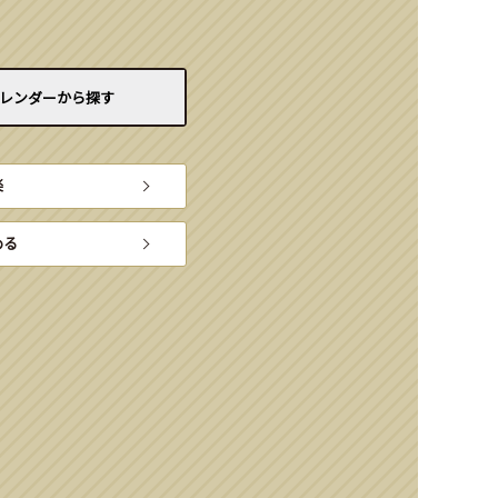
レンダーから
探す
楽
める