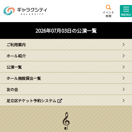
アクセス
施設案内
イベント
検索
こども
西新井
施設･
2026年07月03日の公演一覧
未来創造館
文化ホール
アトラクション
ご利用案内
ギャラクシティとは
ホール紹介
施設貸出･団体利用
公演一覧
こどもみーてぃんぐ
ホール施設貸出一覧
Gがくえん
友の会
足立区チケット予約システム
ブランドからの
お知らせ
いっしょに創る
イベントレポート