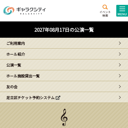
アクセス
施設案内
イベント
検索
こども
西新井
施設･
2027年08月17日の公演一覧
未来創造館
文化ホール
アトラクション
ご利用案内
ギャラクシティとは
ホール紹介
施設貸出･団体利用
公演一覧
こどもみーてぃんぐ
ホール施設貸出一覧
Gがくえん
友の会
足立区チケット予約システム
ブランドからの
お知らせ
いっしょに創る
イベントレポート