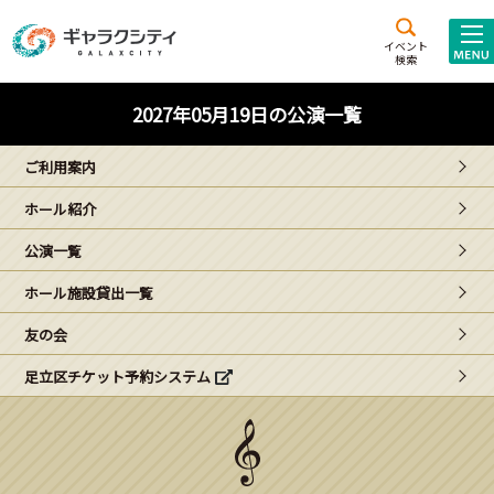
アクセス
施設案内
イベント
検索
こども
西新井
施設･
2027年05月19日の公演一覧
未来創造館
文化ホール
アトラクション
ご利用案内
ギャラクシティとは
ホール紹介
施設貸出･団体利用
公演一覧
こどもみーてぃんぐ
ホール施設貸出一覧
Gがくえん
友の会
足立区チケット予約システム
ブランドからの
お知らせ
いっしょに創る
イベントレポート