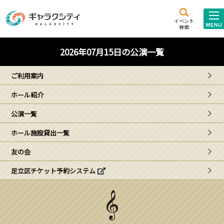
アクセス
施設案内
イベント
検索
こども
西新井
施設･
2026年07月15日の公演一覧
未来創造館
文化ホール
アトラクション
ご利用案内
ギャラクシティとは
ホール紹介
施設貸出･団体利用
公演一覧
こどもみーてぃんぐ
ホール施設貸出一覧
Gがくえん
友の会
足立区チケット予約システム
ブランドからの
お知らせ
いっしょに創る
イベントレポート