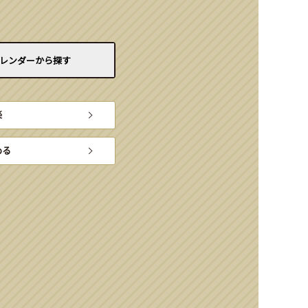
レンダーから
探す
楽
める