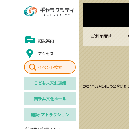
ご利用案内
施設案内
アクセス
イベント検索
こども
未来創造館
2027年02月14日の公演は
西新井
文化ホール
施設･
アトラクション
ギャラクシティとは