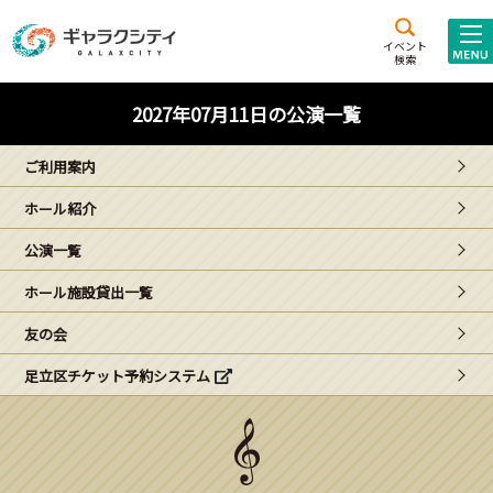
アクセス
施設案内
イベント
検索
こども
西新井
施設･
2027年07月11日の公演一覧
未来創造館
文化ホール
アトラクション
ご利用案内
ギャラクシティとは
ホール紹介
施設貸出･団体利用
公演一覧
こどもみーてぃんぐ
ホール施設貸出一覧
Gがくえん
友の会
足立区チケット予約システム
ブランドからの
お知らせ
いっしょに創る
イベントレポート