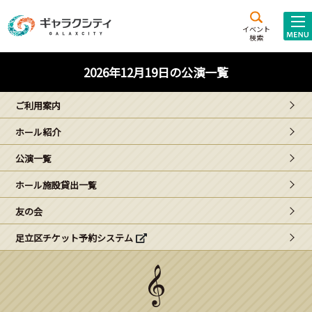
アクセス
施設案内
イベント
検索
こども
西新井
施設･
2026年12月19日の公演一覧
未来創造館
文化ホール
アトラクション
ご利用案内
ギャラクシティとは
ホール紹介
施設貸出･団体利用
公演一覧
こどもみーてぃんぐ
ホール施設貸出一覧
Gがくえん
友の会
足立区チケット予約システム
ブランドからの
お知らせ
いっしょに創る
イベントレポート