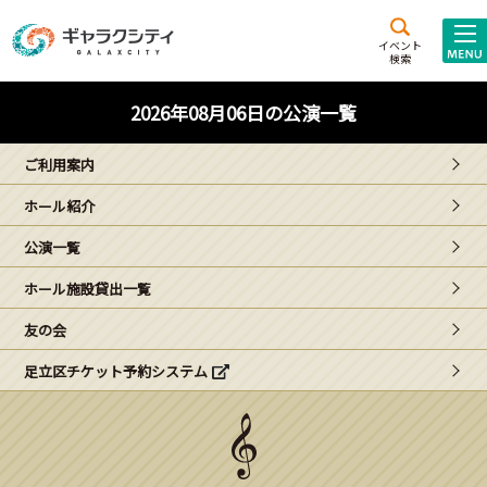
アクセス
施設案内
イベント
検索
こども
西新井
施設･
2026年08月06日の公演一覧
未来創造館
文化ホール
アトラクション
ご利用案内
ギャラクシティとは
ホール紹介
施設貸出･団体利用
公演一覧
こどもみーてぃんぐ
ホール施設貸出一覧
Gがくえん
友の会
足立区チケット予約システム
ブランドからの
お知らせ
いっしょに創る
イベントレポート