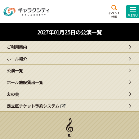
アクセス
施設案内
イベント
検索
こども
西新井
施設･
2027年01月25日の公演一覧
未来創造館
文化ホール
アトラクション
ご利用案内
ギャラクシティとは
ホール紹介
施設貸出･団体利用
公演一覧
こどもみーてぃんぐ
ホール施設貸出一覧
Gがくえん
友の会
足立区チケット予約システム
ブランドからの
お知らせ
いっしょに創る
イベントレポート