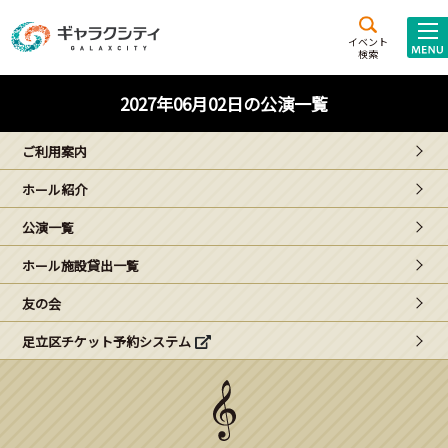
アクセス
施設案内
イベント
検索
こども
西新井
施設･
2027年06月02日の公演一覧
未来創造館
文化ホール
アトラクション
ご利用案内
ギャラクシティとは
ホール紹介
施設貸出･団体利用
公演一覧
こどもみーてぃんぐ
ホール施設貸出一覧
Gがくえん
友の会
足立区チケット予約システム
ブランドからの
お知らせ
いっしょに創る
イベントレポート