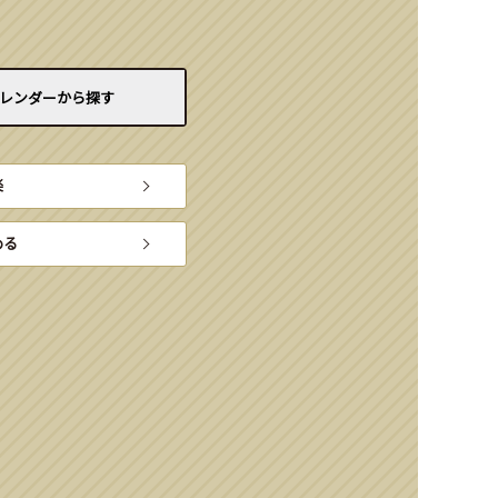
レンダーから
探す
楽
める