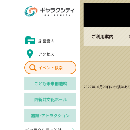
ご利用案内
施設案内
アクセス
イベント検索
こども
未来創造館
2027年10月20日の公演は
西新井
文化ホール
施設･
アトラクション
ギャラクシティとは