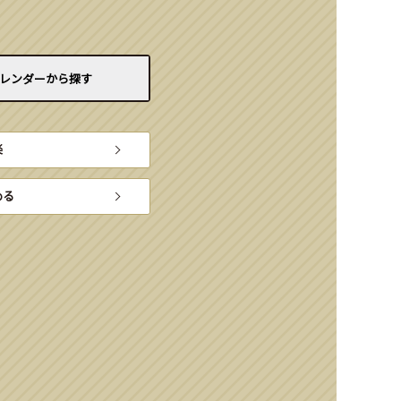
レンダーから
探す
楽
める