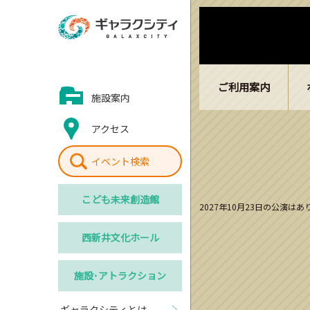
ご利用案内
施設案内
アクセス
イベント検索
こども
未来創造館
2027年10月23日の公演は
西新井
文化ホール
施設･
アトラクション
ギャラクシティとは