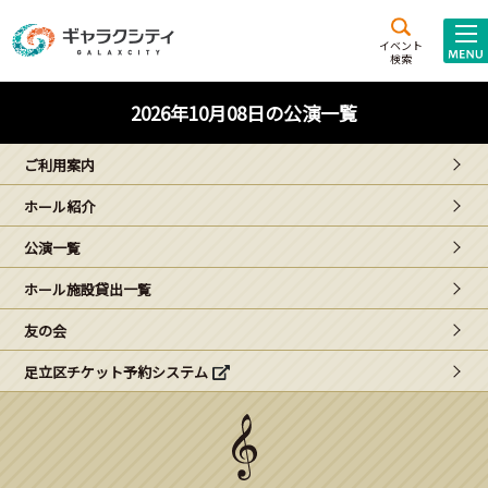
アクセス
施設案内
イベント
検索
こども
西新井
施設･
2026年10月08日の公演一覧
未来創造館
文化ホール
アトラクション
ご利用案内
ギャラクシティとは
ホール紹介
施設貸出･団体利用
公演一覧
こどもみーてぃんぐ
ホール施設貸出一覧
Gがくえん
友の会
足立区チケット予約システム
ブランドからの
お知らせ
いっしょに創る
イベントレポート