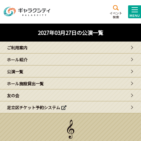
アクセス
施設案内
イベント
検索
こども
西新井
施設･
2027年03月27日の公演一覧
未来創造館
文化ホール
アトラクション
ご利用案内
ギャラクシティとは
ホール紹介
施設貸出･団体利用
公演一覧
こどもみーてぃんぐ
ホール施設貸出一覧
Gがくえん
友の会
足立区チケット予約システム
ブランドからの
お知らせ
いっしょに創る
イベントレポート