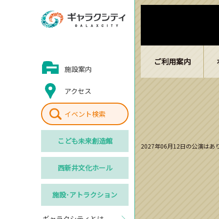
ご利用案内
施設案内
アクセス
イベント検索
こども
未来創造館
2027年06月12日の公演は
西新井
文化ホール
施設･
アトラクション
ギャラクシティとは