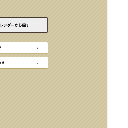
レンダーから
探す
楽
める