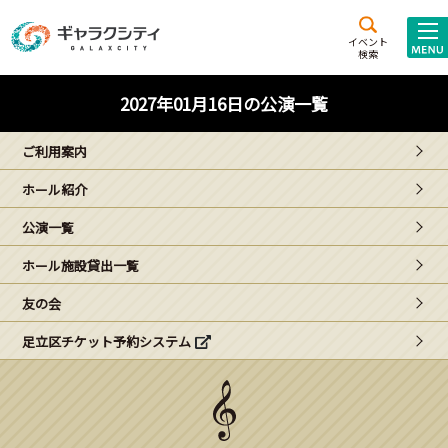
アクセス
施設案内
イベント
検索
こども
西新井
施設･
2027年01月16日の公演一覧
未来創造館
文化ホール
アトラクション
ご利用案内
ギャラクシティとは
ホール紹介
施設貸出･団体利用
公演一覧
こどもみーてぃんぐ
ホール施設貸出一覧
Gがくえん
友の会
足立区チケット予約システム
ブランドからの
お知らせ
いっしょに創る
イベントレポート