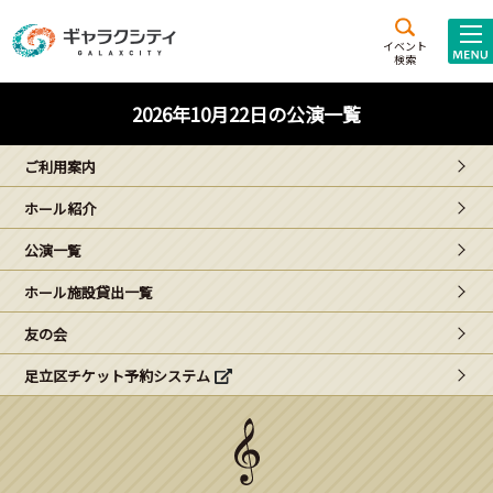
アクセス
施設案内
イベント
検索
こども
西新井
施設･
2026年10月22日の公演一覧
未来創造館
文化ホール
アトラクション
ご利用案内
ギャラクシティとは
ホール紹介
施設貸出･団体利用
公演一覧
こどもみーてぃんぐ
ホール施設貸出一覧
Gがくえん
友の会
足立区チケット予約システム
ブランドからの
お知らせ
いっしょに創る
イベントレポート