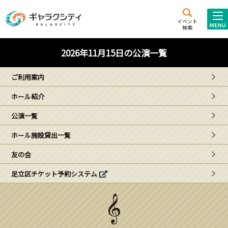
アクセス
施設案内
イベント
検索
こども
西新井
施設･
2026年11月15日の公演一覧
未来創造館
文化ホール
アトラクション
ご利用案内
ギャラクシティとは
ホール紹介
施設貸出･団体利用
公演一覧
こどもみーてぃんぐ
ホール施設貸出一覧
Gがくえん
友の会
足立区チケット予約システム
ブランドからの
お知らせ
いっしょに創る
イベントレポート