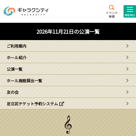
アクセス
施設案内
イベント
検索
こども
西新井
施設･
2026年11月21日の公演一覧
未来創造館
文化ホール
アトラクション
ご利用案内
ギャラクシティとは
ホール紹介
施設貸出･団体利用
公演一覧
こどもみーてぃんぐ
ホール施設貸出一覧
Gがくえん
友の会
足立区チケット予約システム
ブランドからの
お知らせ
いっしょに創る
イベントレポート