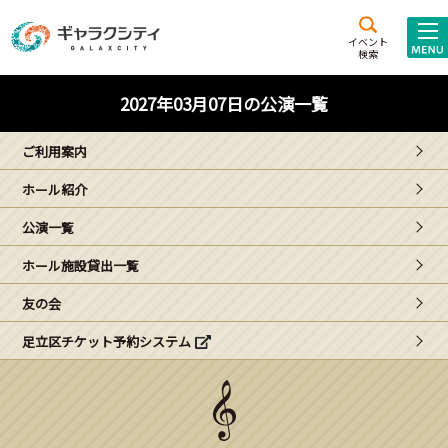
アクセス
施設案内
イベント
検索
こども
西新井
施設･
2027年03月07日の公演一覧
未来創造館
文化ホール
アトラクション
ご利用案内
ギャラクシティとは
ホール紹介
施設貸出･団体利用
公演一覧
こどもみーてぃんぐ
ホール施設貸出一覧
Gがくえん
友の会
足立区チケット予約システム
ブランドからの
お知らせ
いっしょに創る
イベントレポート