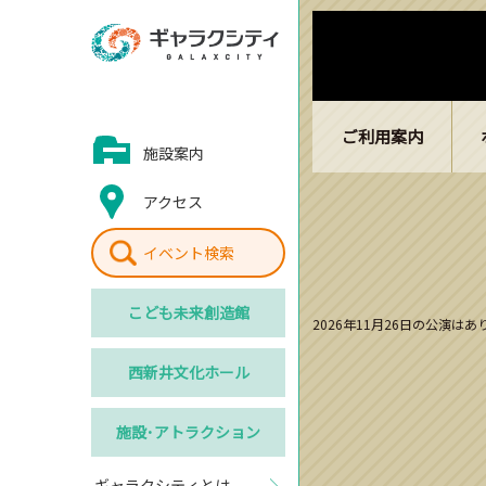
ご利用案内
施設案内
アクセス
イベント検索
こども
未来創造館
2026年11月26日の公演は
西新井
文化ホール
施設･
アトラクション
ギャラクシティとは