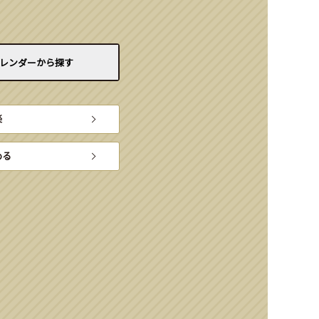
レンダーから
探す
楽
める