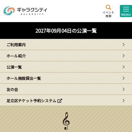
アクセス
施設案内
イベント
検索
こども
西新井
施設･
2027年09月04日の公演一覧
未来創造館
文化ホール
アトラクション
ご利用案内
ギャラクシティとは
ホール紹介
施設貸出･団体利用
公演一覧
こどもみーてぃんぐ
ホール施設貸出一覧
Gがくえん
友の会
足立区チケット予約システム
ブランドからの
お知らせ
いっしょに創る
イベントレポート