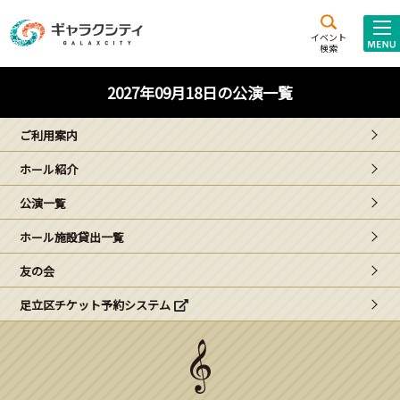
アクセス
施設案内
イベント
検索
こども
西新井
施設･
2027年09月18日の公演一覧
未来創造館
文化ホール
アトラクション
ご利用案内
ギャラクシティとは
ホール紹介
施設貸出･団体利用
公演一覧
こどもみーてぃんぐ
ホール施設貸出一覧
Gがくえん
友の会
足立区チケット予約システム
ブランドからの
お知らせ
いっしょに創る
イベントレポート